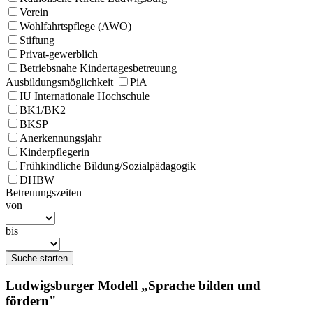
Verein
Wohlfahrtspflege (AWO)
Stiftung
Privat-gewerblich
Betriebsnahe Kindertagesbetreuung
Ausbildungsmöglichkeit
PiA
IU Internationale Hochschule
BK1/BK2
BKSP
Anerkennungsjahr
Kinderpflegerin
Frühkindliche Bildung/Sozialpädagogik
DHBW
Betreuungszeiten
von
bis
Suche starten
Ludwigsburger Modell „Sprache bilden und
fördern"