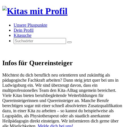
U
nsere Pluspunkte
Dein
P
rofil
Kita
s
uche
Infos für Quereinsteiger
Möchtest du dich beruflich neu orientieren und zukünftig als
pädagogische Fachkraft arbeiten? Dann steig jetzt quer bei uns in
Ludwigsburg ein. Wir sind überzeugt davon, dass ein
multiprofessionelles Team den Kita-Alltag ungemein bereichert.
Viele Kitas bieten berufsbegleitende Weiterbildungen für
Quereinsteigerinnen und Quereinsteiger an. Manche Berufe
berechtigen sogar mit einer schnell absolvierten Zusatzqualifikation
dazu, in einer Kita zu arbeiten – so kannst du beispielweise als
Logopädin, als Physiotherapeut oder als staatlich anerkannte
Heilpädagogin direkt einsteigen. Wir informieren dich gerne über
alle Möglichkeiten.
Melde dich bei uns!